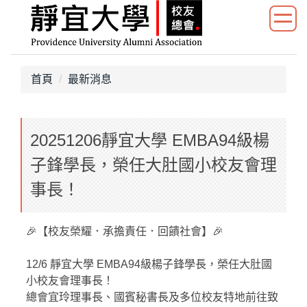
跳
到
主
要
內
首頁
最新消息
容
區
塊
20251206靜宜大學 EMBA94級楊
子鋒學長，榮任大肚國小校友會理
事長！
🎉【校友榮耀．承擔責任．回饋社會】🎉
12/6 靜宜大學 EMBA94級楊子鋒學長，榮任大肚國
小校友會理事長！
總會宜玲理事長、國賓秘書長及多位校友特地前往致