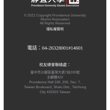
© 2021 Copyright Providence University
Alumni Association
All Rights Reserved
隱私權聲明
電話：04-26328001#14601
校友總會聯絡處：
臺中市沙鹿區臺灣大道7段200號
主顧樓422
Providence Hall 106 ,200, Sec. 7,
Taiwan Boulevard, Shalu Dist., Taichung
City 433303 Taiwan