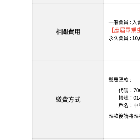
一般會員 : 
【應屆畢業生
相關費用
永久會員 : 10,
郵局匯款 :
代碼：70
帳號：01414
繳費方式
戶名：中華
匯款後請將匯