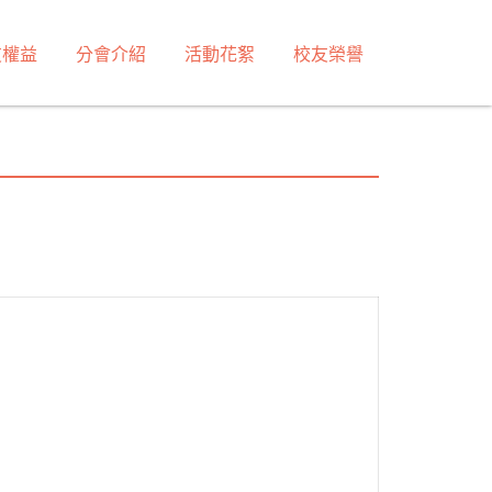
友權益
分會介紹
活動花絮
校友榮譽