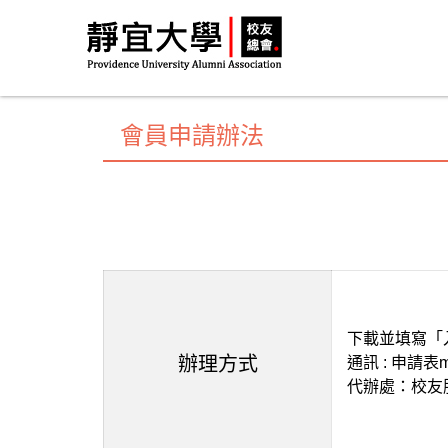
跳
到
主
要
內
會員申請辦法
容
區
塊
下載並填寫「
辦理方式
通訊 : 申請表m
代辦處：校友服