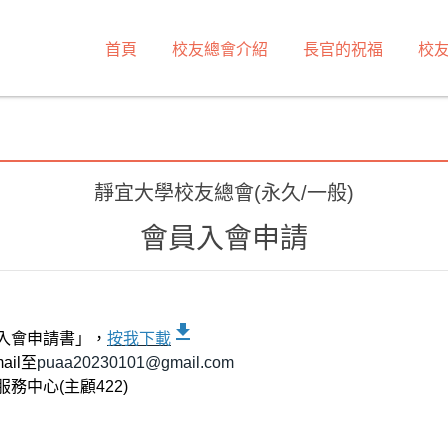
首頁
校友總會介紹
長官的祝福
校
靜宜大學校友總會(永久/一般)
會員入會申請
download
入會申請書」，
按我下載
ail至
puaa20230101@gmail.com
務中心(主顧422)